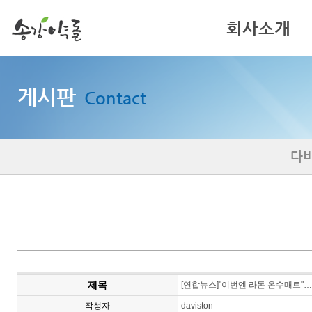
회사소개
인사말
게시판
Contact
기업이념
회사연혁
다
제목
[연합뉴스]"이번엔 라돈 온수매트"
작성자
daviston