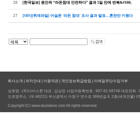
28
[한국일보] 원안위 “라돈침대 안전하다” 결과 5일 만에 번복&#160;
27
[SBS][취재파일] 어설픈 '라돈 침대' 조사 결과 발표…혼란만 키웠다
회사소개
|
위치안내
|
이용약관
|
개인정보취급방침
|
이메일무단수집거부
상호명 : (주)다비스톤 대표 : 김상은 사업자등록번호 : 607-81-58748 대표전화 : 051-5
도로명주소 : (우:48231) 부산광역시 수영구 연수로 369번길 8, 2층(세계건물) (
Copyright (C) www.davistone.com All rights reserved.