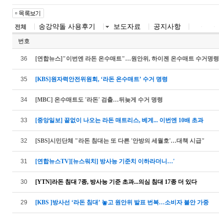
송강약돌 사용후기
보도자료
공지사항
전체
번호
36
[연합뉴스]"이번엔 라돈 온수매트"…원안위, 하이젠 온수매트 수거명령
35
[KBS]원자력안전위원회, ‘라돈 온수매트’ 수거 명령
34
[MBC] 온수매트도 '라돈' 검출…뒤늦게 수거 명령
33
[중앙일보] 끝없이 나오는 라돈 매트리스, 베게... 이번엔 10배 초과
32
[SBS]시민단체 "라돈 침대는 또 다른 '안방의 세월호'…대책 시급"
31
[연합뉴스TV][뉴스워치] 방사능 기준치 이하라더니…'
30
[YTN]라돈 침대 7종, 방사능 기준 초과...의심 침대 17종 더 있다
29
[KBS ]방사선 ‘라돈 침대’ 놓고 원안위 발표 번복…소비자 불안 가중