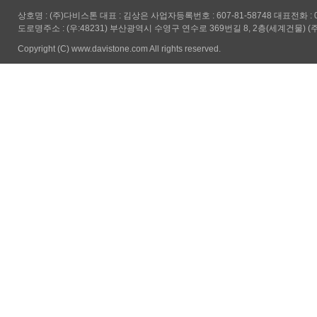
상호명 : (주)다비스톤 대표 : 김상은 사업자등록번호 : 607-81-58748 대표전화 : 051-5
도로명주소 : (우:48231) 부산광역시 수영구 연수로 369번길 8, 2층(세계건물) (
Copyright (C) www.davistone.com All rights reserved.