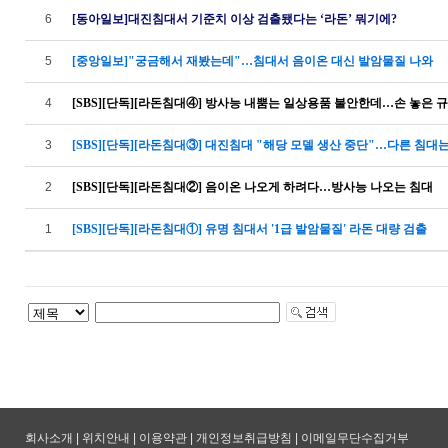
6
[동아일보]대진침대서 기준치 이상 검출됐다는 ‘라돈’ 뭐기에?
5
[중앙일보]"궁금해서 재봤는데"…침대서 음이온 대신 발암물질 나와
4
[SBS][단독][라돈침대④] 방사능 내뿜는 일상용품 불안한데…손 놓은 
3
[SBS][단독][라돈침대③] 대진침대 "해당 모델 생산 중단"…다른 침대
2
[SBS][단독][라돈침대②] 음이온 나오게 하려다…방사능 나오는 침대
1
[SBS][단독][라돈침대①] 유명 침대서 '1급 발암물질' 라돈 대량 검출
회사소개
|
위치안내
|
이용약관
|
개인정보취급방침
|
이메일무단수집거부