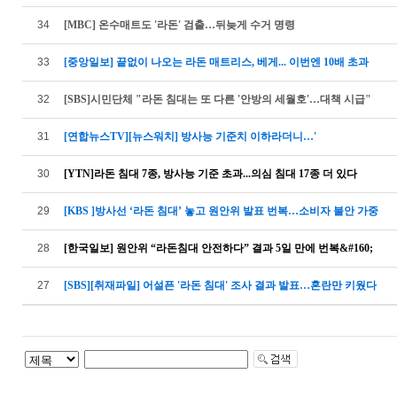
34
[MBC] 온수매트도 '라돈' 검출…뒤늦게 수거 명령
33
[중앙일보] 끝없이 나오는 라돈 매트리스, 베게... 이번엔 10배 초과
32
[SBS]시민단체 "라돈 침대는 또 다른 '안방의 세월호'…대책 시급"
31
[연합뉴스TV][뉴스워치] 방사능 기준치 이하라더니…'
30
[YTN]라돈 침대 7종, 방사능 기준 초과...의심 침대 17종 더 있다
29
[KBS ]방사선 ‘라돈 침대’ 놓고 원안위 발표 번복…소비자 불안 가중
28
[한국일보] 원안위 “라돈침대 안전하다” 결과 5일 만에 번복&#160;
27
[SBS][취재파일] 어설픈 '라돈 침대' 조사 결과 발표…혼란만 키웠다