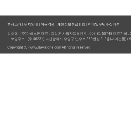
회사소개
|
위치안내
|
이용약관
|
개인정보취급방침
|
이메일무단수집거부
상호명 : (주)다비스톤 대표 : 김상은 사업자등록번호 : 607-81-58748 대표전화 : 051-5
도로명주소 : (우:48231) 부산광역시 수영구 연수로 369번길 8, 2층(세계건물) (
Copyright (C) www.davistone.com All rights reserved.