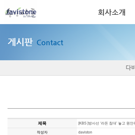
회사소개
인사말
게시판
Contact
기업이념
회사연혁
다
제목
[KBS ]방사선 ‘라돈 침대’ 놓고 
작성자
daviston