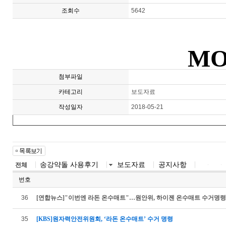
조회수
5642
MO
첨부파일
카테고리
보도자료
작성일자
2018-05-21
송강약돌 사용후기
보도자료
공지사항
전체
번호
36
[연합뉴스]"이번엔 라돈 온수매트"…원안위, 하이젠 온수매트 수거명령
35
[KBS]원자력안전위원회, ‘라돈 온수매트’ 수거 명령