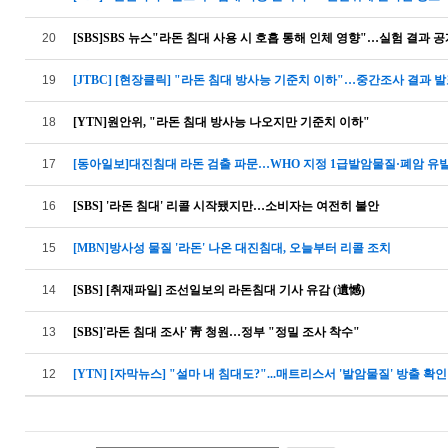
20
[SBS]SBS 뉴스"라돈 침대 사용 시 호흡 통해 인체 영향"…실험 결과 
19
[JTBC] [현장클릭] "라돈 침대 방사능 기준치 이하"…중간조사 결과 
18
[YTN]원안위, "라돈 침대 방사능 나오지만 기준치 이하"
17
[동아일보]대진침대 라돈 검출 파문…WHO 지정 1급발암물질·폐암 유
16
[SBS] '라돈 침대' 리콜 시작됐지만…소비자는 여전히 불안
15
[MBN]방사성 물질 '라돈' 나온 대진침대, 오늘부터 리콜 조치
14
[SBS] [취재파일] 조선일보의 라돈침대 기사 유감 (遺憾)
13
[SBS]'라돈 침대 조사' 靑 청원…정부 "정밀 조사 착수"
12
[YTN] [자막뉴스] "설마 내 침대도?"...매트리스서 '발암물질' 방출 확인