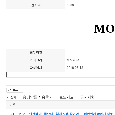
조회수
3080
MO
첨부파일
카테고리
보도자료
작성일자
2018-05-18
송강약돌 사용후기
보도자료
공지사항
전체
번호
21
[SBS] "안전하냐" 물으니 "침대 사용 줄여야"…원안위에 쏟아진 성토