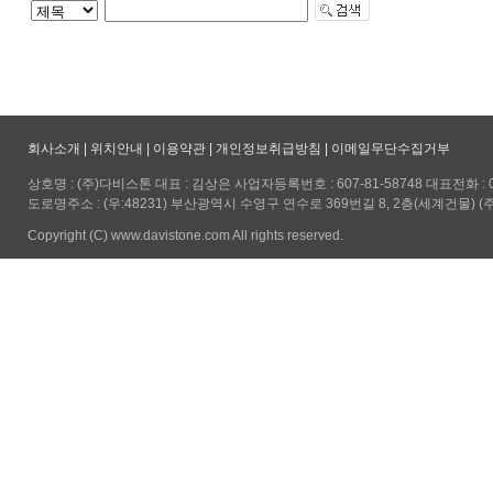
회사소개
|
위치안내
|
이용약관
|
개인정보취급방침
|
이메일무단수집거부
상호명 : (주)다비스톤 대표 : 김상은 사업자등록번호 : 607-81-58748 대표전화 : 051-5
도로명주소 : (우:48231) 부산광역시 수영구 연수로 369번길 8, 2층(세계건물) (
Copyright (C) www.davistone.com All rights reserved.