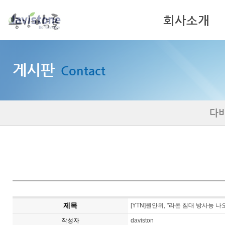
회사소개
인사말
게시판
Contact
기업이념
회사연혁
다
제목
[YTN]원안위, "라돈 침대 방사능 
작성자
daviston