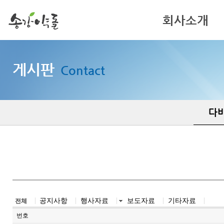
회사소개
인사말
게시판
Contact
기업이념
회사연혁
다
공지사항
행사자료
보도자료
기타자료
전체
번호