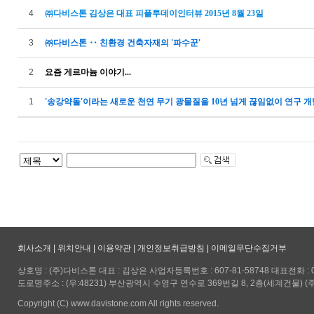
4
㈜다비스톤 김상은 대표 피플투데이인터뷰 2015년 8월 23일
3
㈜다비스톤 ‥ 친환경 건축자재의 '파수꾼'
2
요즘 게르마늄 이야기...
1
'송강약돌'이라는 새로운 천연 무기 광물질을 10년 넘게 끊임없이 연구 개발
회사소개
|
위치안내
|
이용약관
|
개인정보취급방침
|
이메일무단수집거부
상호명 : (주)다비스톤 대표 : 김상은 사업자등록번호 : 607-81-58748 대표전화 : 051-5
도로명주소 : (우:48231) 부산광역시 수영구 연수로 369번길 8, 2층(세계건물) (
Copyright (C) www.davistone.com All rights reserved.