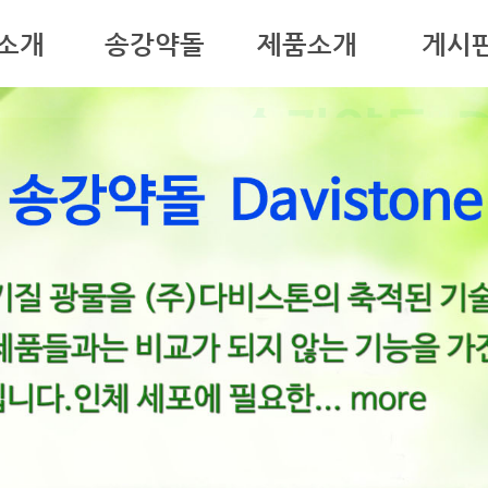
소개
송강약돌
제품소개
게시
송강약돌이란
송강약돌비누
다비스톤소식
분류와 효과
사료 건강 농사용
특성평가
송강약돌자연치유방
잔디 탈취 건축용
자료실