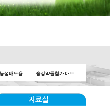
기능성배토용
송강약돌첨가 매트