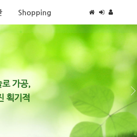
판
Shopping
건강힐링제품전용